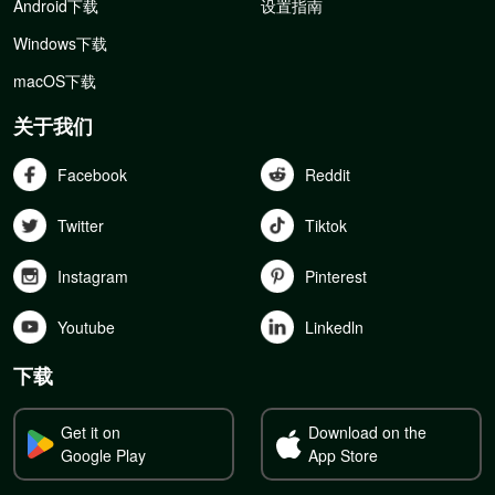
Android下载
设置指南
Windows下载
macOS下载
关于我们
Facebook
Reddit
Twitter
Tiktok
Instagram
Pinterest
Youtube
Linkedln
下载
Get it on
Download on the
Google Play
App Store